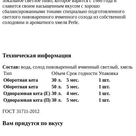
локальное светлое пиво, которое варится с 1986 года и
славится своим насыщенным вкусом с хорошо
сбалансированными тонами специально подготовленного
светлого пивоваренного ячменного солода из собственной
солодовни и ароматного хмеля Perle.
Техническая информация
Состав:
вода, солод пивоваренный ячменный светлый, хмель
Тип
Объем
Срок годности
Упаковка
Оборотная кега
30 л.
5 мес.
1 шт.
Оборотная кега
50 л.
5 мес.
1 шт.
Одноразовая кега (Е)
30 л.
4 мес.
1 шт.
Одноразовая кега (П)
30 л.
5 мес.
1 шт.
ГОСТ 31711-2012
Вам придутся по вкусу