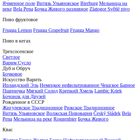
Ячменное поле
Витязь Ульяновское
Bierburg
Мельница на
реке
Bela Pena
Бочка Живого разливное
Zlatogor Světlé pivo
Пиво фруктовое
Frugga Lemon
Frugga Grapefruit
Frugga Mango
Пиво в кегах
Трехсосенское
Светлое
Варим Сусло
Дуб и Обруч
Бочковое
Искусство Варить
Ирландский Эль
Немецкое нефильтрованное
Чешское Барное
Пшеничка
Мягкий Солод
Крепкий Хмель
Lambic Kriek
Бочонок для Друзей
Рожденное в СССР
Жигулевское Традиционное
Рижское Традиционное
Витязь Ульяновское
Волжская Пивоварня
Český Sládek
Bela
Pena
Мельница на реке
Roggenbier
Бочка Живого
Квас