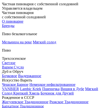
Частная пивоварня с собственной солодовней
Управляется владельцем
Частная пивоварня
с собственной солодовней
О пивоварне
Бренды
Пиво безалкогольное
Мельница на реке
Мягкий солод
Пиво
Трехсосенское
Светлое
Варим Сусло
Дуб и Обруч
Бочковое
Выдержанное
Искусство Варить
Чешское Барное
Немецкое нефильтрованное
VANBIER
Lambic Kriek
Пшеничка
Вишня в Дубе
Мягкий
Солод
Крепкий Хмель
Бочонок для Друзей
Рожденное в СССР
Жигулевское Традиционное
Рижское Традиционное
Бархатное Традиционное