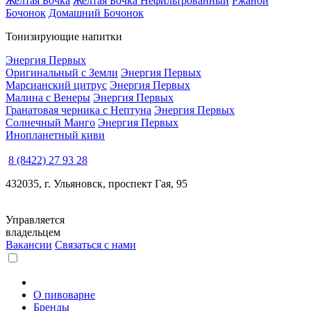
Желтая Бочка
Желтая Бочка Нефильтрованный
Ржаной
Бочонок
Домашний Бочонок
Тонизирующие напитки
Энергия Первых
Оригинальный с Земли
Энергия Первых
Марсианский цитрус
Энергия Первых
Малина с Венеры
Энергия Первых
Гранатовая черника с Нептуна
Энергия Первых
Солнечный Манго
Энергия Первых
Инопланетный киви
8 (8422) 27 93 28
432035, г. Ульяновск, проспект Гая, 95
Управляется
владельцем
Вакансии
Связаться с нами
О пивоварне
Бренды