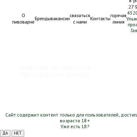
8 (
27 
4320
О
связаться
горячая
Бренды
вакансии
Контакты
Улья
пивоварне
с нами
линия
про
Гая
ПОЛИТИКА ПО ОБРАБОТКЕ
ПЕРСОНАЛЬНЫХ ДАННЫХ
Сайт содержит контент только для пользователей, дости
возраста 18+
Уже есть 18?
ДА
НЕТ