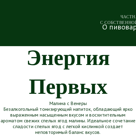
ЧАСТН
С СОБСТВЕННО
О пивова
Энергия
ПИВО
ПИВО ФРУКТО
ПИВО
БЕЗАЛКОГОЛЬНОЕ
Трехсосенское
Frugga Lemon
Первых
Варим Сусло
Frugga Grapefruit
Светлое
льница на реке
Дуб и Обруч
Frugga Mango
гкий солод
Искусство Варить
Бочковое
VANBIER
Выдержанное
Чешское Барное
Lambic Kriek
Немецкое
Малина с Венеры
Пшеничка
нефильтрованное
Безалкогольный тонизирующий напиток, обладающий ярко
Вишня в Дубе
выраженным насыщенным вкусом и восхитительным
Мягкий Солод
ароматом свежих спелых ягод малины. Идеальное сочетание
Крепкий Хмель
сладости спелых ягод с легкой кислинкой создает
Бочонок для Друзей
неповторимый баланс вкусов.
Рожденное в СССР