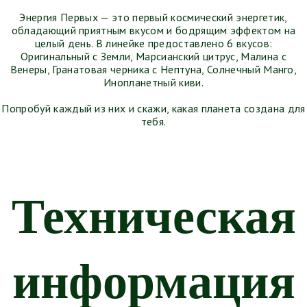
Ячменное поле
Жигулевское
Энергия Первых — это первый космический энергетик,
Витязь Ульяновское
Традиционное
обладающий приятным вкусом и бодрящим эффектом на
Bierburg
Рижское Традиционное
целый день. В линейке предоставлено 6 вкусов:
Мельница на реке
Бархатное
Оригинальный с Земли, Марсианский цитрус, Малина с
Bela Pena
Традиционное
Бочка Живого
Венеры, Гранатовая черника с Нептуна, Солнечный Манго,
разливное
Инопланетный киви.
Zlatogor Světlé pivo
Попробуй каждый из них и скажи, какая планета создана для
тебя.
Техническая
информация